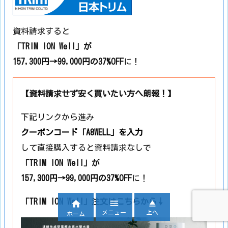
資料請求すると
「TRIM ION Well」が
157,300円→99,000円の37%OFF
に！
【資料請求せず安く買いたい方へ朗報！】
下記リンクから進み
クーポンコード
「A8WELL」
を入力
して直接購入すると資料請求なしで
「TRIM ION Well」
が
157,300円→99,000円の37%OFF
に！
「TRIM ION Well」注文はこちらから↓



メニュー
上へ
ホーム