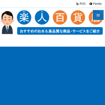

Feedly
RSS


メニュ

サイド

前へ

次へ

検索