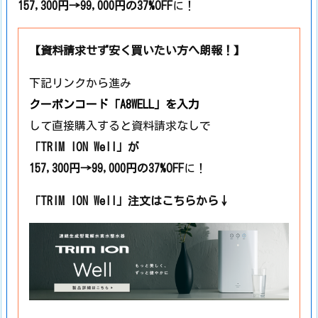
157,300円→99,000円の37%OFF
に！
【資料請求せず安く買いたい方へ朗報！】
下記リンクから進み
クーポンコード
「A8WELL」
を入力
して直接購入すると資料請求なしで
「TRIM ION Well」
が
157,300円→99,000円の37%OFF
に！
「TRIM ION Well」注文はこちらから↓