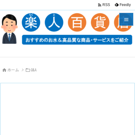

Feedly
RSS


メニュ

サイド

前へ


ホーム
>
Q&A

次へ

検索