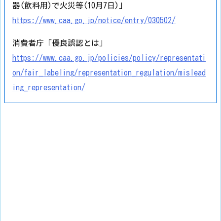
器(飲料用)で火災等(10月7日)」
https://www.caa.go.jp/notice/entry/030502/
消費者庁「優良誤認とは」
https://www.caa.go.jp/policies/policy/representati
on/fair_labeling/representation_regulation/mislead
ing_representation/