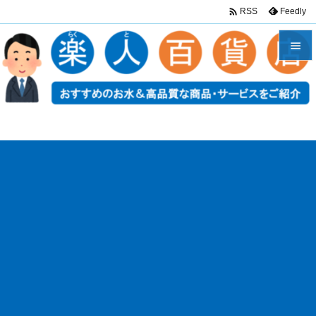

Feedly
RSS


メニュ

サイド

前へ

次へ

検索