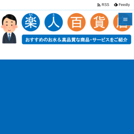

Feedly
RSS


メニュ

サイド

前へ

次へ

検索