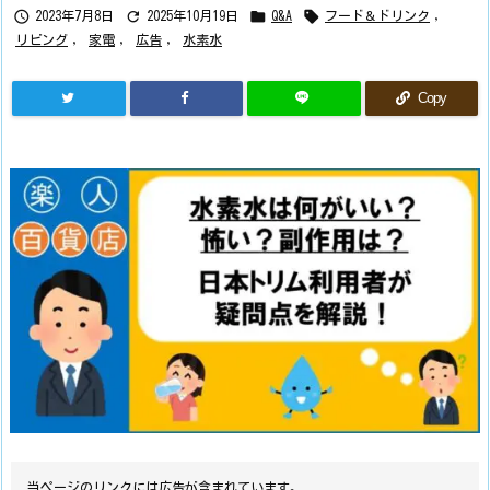




2023年7月8日
2025年10月19日
Q&A
フード＆ドリンク
,
リビング
,
家電
,
広告
,
水素水
Copy
当ページのリンクには広告が含まれています。