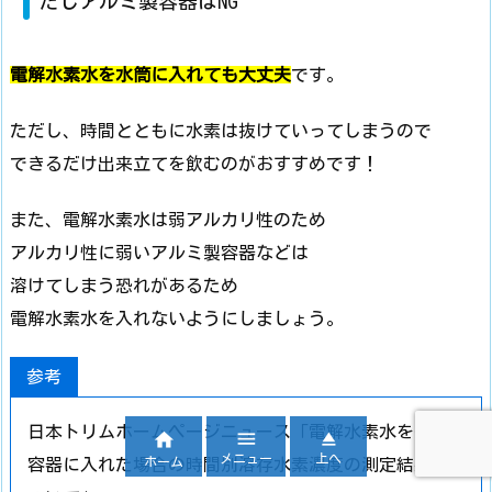
だしアルミ製容器はNG
電解水素水を水筒に入れても大丈夫
です。
ただし、時間とともに水素は抜けていってしまうので
できるだけ出来立てを飲むのがおすすめです！
また、電解水素水は弱アルカリ性のため
アルカリ性に弱いアルミ製容器などは
溶けてしまう恐れがあるため
電解水素水を入れないようにしましょう。
参考
日本トリムホームページニュース「電解水素水を保存



メニュー
上へ
ホーム
容器に入れた場合の時間別溶存水素濃度の測定結果に