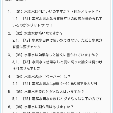
1.
【Q1】水素水は何がいいのですか？（何がメリット？）
1.1.
【A1】電解水素水なら胃腸症状の改善が認められて
いるのがメリットの1つ！
2.
【Q2】水素水は怖い水ですか？
2.1.
【A2】水素水自体は怖い水ではない、ただし水素含
有量は要チェック
3.
【Q3】水素水は効果なしと論文に書かれていますか？
3.1.
【A3】水素水は効果なしと言い切った論文は見つけ
られませんでした
4.
【Q4】水素水のpH（ペーハー）は？
4.1.
【A4】電解水素水はpH9.0～10.0の弱アルカリ性
5.
【Q5】水素水を飲むとダメな人はいますか？
5.1.
【A5】電解水素水を飲むとダメな人は以下の方です
6.
【Q6】水素水に副作用はありますか？